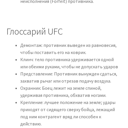
неисполнения (Forfeit) противника.
Глоссарий UFC
Демонтаж: противник выведен из равновесия,
чтобы поставить его на коврик.
Клинч: тело противника удерживается одной
или обеими руками, чтобы не допускать ударов
Представление: Противник вынужден сдаться,
захватив рычаг или отрезав подачу воздуха.
Охранник: Боец лежит на земле спиной,
удерживая противника, обхватив ногами.
Крепление: лучшее положение на земле; удары
приходят от сидящего сверху бойца, лежащий
под ним контрагент вряд ли способен к
действию.